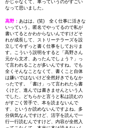
かじゃなくて、車っていうのがすごい
なって思いました。
高野：
あはは。(笑)　全く仕事に活きな
いっていう。匿名でやってるので私が
書いてるとかわからないんですけどそ
れが成長して、ストリーテラーズを設
立して今ずっと書く仕事をしておりま
す。こういう説明をすると「高野さん
元から文才、あったんでしょう？」っ
て言われることが多いんですね。でも
全くそんなことなくて、書くこと自体
は嫌いではないけど全然好きでもなか
ったです。「書け」って言われたら書
くけど、進んでは書きませんという人
でした。どちらかと言うと私は読むの
がすごく苦手で、本を読まないんで
す、というか読めないんですよね。多
分病気なんですけど、活字を読んで一
行一行読むんですけど、内容が全然入
ってこなくて。本当に本は読まないん