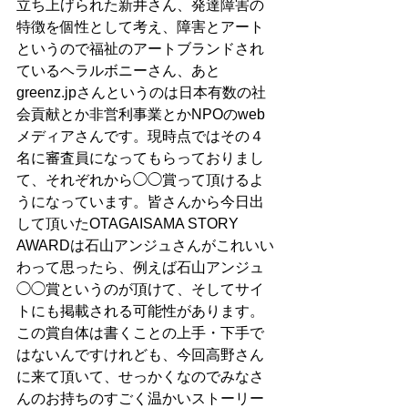
立ち上げられた新井さん、発達障害の
特徴を個性として考え、障害とアート
というので福祉のアートブランドされ
ているヘラルボニーさん、あと
greenz.jpさんというのは日本有数の社
会貢献とか非営利事業とかNPOのweb 
メディアさんです。現時点ではその４
名に審査員になってもらっておりまし
て、それぞれから◯◯賞って頂けるよ
うになっています。皆さんから今日出
して頂いたOTAGAISAMA STORY 
AWARDは石山アンジュさんがこれいい
わって思ったら、例えば石山アンジュ
◯◯賞というのが頂けて、そしてサイ
トにも掲載される可能性があります。
この賞自体は書くことの上手・下手で
はないんですけれども、今回高野さん
に来て頂いて、せっかくなのでみなさ
んのお持ちのすごく温かいストーリー