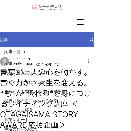
記事
記事一覧
fiertejapan
記事一覧
2022年5月4日
読了時間: 34分
言葉が、人の心を動かす。
想いを磨き実現する学部
書く力が、人生を変える。
なりたい自分になる学部
多様な人を知る人を理解する学部
“もっと伝わる”を身につけ
世界と繋がる日本を知る学部
るライティング講座 ＜
オンライン授業
OTAGAISAMA STORY
授業レポート
AWARD応援企画＞
申込受付中の授業