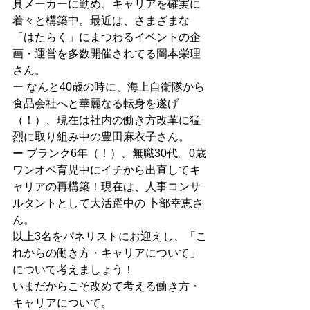
具メーカーに勤め、キャリアを確実に
着々と構築中。最近は、さまざまな
「はたらく」にまつわるイベントの企
画・運営を多数開催されてる岡本栄理
さん。
ー なんと40歳の時に、海上自衛隊から
食品会社へと華麗なる転身を遂げ
（！）、現在は社内の働き方改革に猛
烈に取り組み中の豊田麻衣子さん。
ー ブランク6年（！）、無職30代。0歳
ワンオペ育児中にイチから出直してキ
ャリアの再構築！現在は、人事コンサ
ルタントとして大活躍中の 卜部幸恵さ
ん。
以上3名をパネリストにお迎えし、「こ
れからの働き方・キャリアについて」
について考えましょう！
いまだからこそ改めて考える働き方・
キャリアについて。