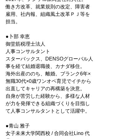
働き方改革、就業規則の改定、障害者
雇用、社内報、組織風土改革ＰＪ等を
担当。
●卜部 幸恵
御堂筋税理士法人　
人事コンサルタント
スターバックス、DENSOグローバル人
事を経て結婚退職後、カナダ移住。
海外出産ののち、離婚。ブランク6年×
無職30代×0歳ワンオペ育児でイチから
出直してキャリアの再構築を決意。
自身が苦労した経験から、多様な人材
が力を発揮できる組織づくりを目指し
て人事コンサルタントとして活躍中。
●青山 雅子
女子未来大学関西校 / 合同会社Lino 代