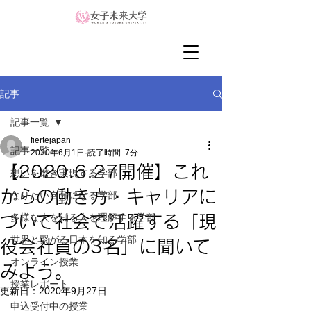
記事
記事一覧
fiertejapan
記事一覧
2020年6月1日
読了時間: 7分
【2020.6.27開催】これ
想いを磨き実現する学部
からの働き方・キャリアに
なりたい自分になる学部
多様な人を知る人を理解する学部
ついて社会で活躍する「現
世界と繋がる日本を知る学部
役会社員の3名」に聞いて
オンライン授業
みよう。
授業レポート
更新日：
2020年9月27日
申込受付中の授業