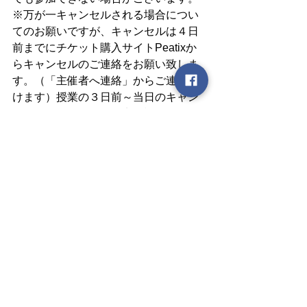
※万が一キャンセルされる場合につい
てのお願いですが、キャンセルは４日
前までにチケット購入サイトPeatixか
らキャンセルのご連絡をお願い致しま
す。（「主催者へ連絡」からご連絡頂
けます）授業の３日前～当日のキャン
セルに関しましては、申し訳ありませ
んが、チケットの払い戻しができませ
んので、ご了承頂けますと幸いです。
【オンライン授業の参加形式】
ビデオ通話システムZOOM（ズーム）
を使用します。
チケットをお申し込み頂いた方には、
当日の授業開始時間までに、オンライ
ン授業に参加頂けるURLをお申し込み
時のメールアドレス宛てに送付させて
いただきます。