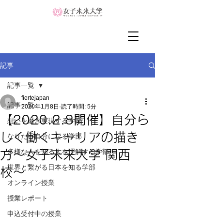
記事
記事一覧
fiertejapan
記事一覧
2020年1月8日
読了時間: 5分
【2020.2.8開催】自分ら
想いを磨き実現する学部
しく働くキャリアの描き
なりたい自分になる学部
多様な人を知る人を理解する学部
方〜女子未来大学 関西
世界と繋がる日本を知る学部
校〜
オンライン授業
授業レポート
申込受付中の授業