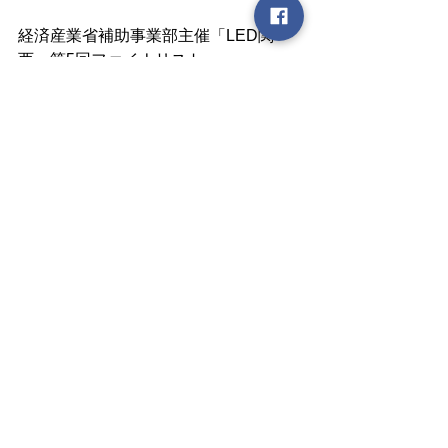
経済産業省補助事業部主催「LED関
西」第5回ファイナリスト
2019年大阪市「Fund&fan」採択事業な
ど
会社ホームページ ： 
https://withmidwife.jp/
▼ ファシリテーター
女子未来大学 関西校 代表 / 合同会社
Lino 代表
青山 雅子
1986年京都生まれ。
京都工芸繊維大学卒業後は、大手化学
メーカーに入社し、応用研究・技術開
発に携わる。