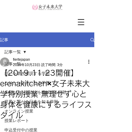
記事
記事一覧
fiertejapan
記事一覧
2019年10月23日
読了時間: 3分
【2019.11.23開催】
想いを磨き実現する学部
erenakitchen×女子未来大
なりたい自分になる学部
多様な人を知る人を理解する学部
学特別授業 無理せず心と
世界と繋がる日本を知る学部
身体を健康にするライフス
オンライン授業
タイル
授業レポート
申込受付中の授業