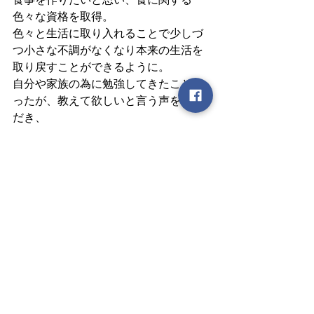
色々な資格を取得。
色々と生活に取り入れることで少しづ
つ小さな不調がなくなり本来の生活を
取り戻すことができるように。
自分や家族の為に勉強してきたことだ
ったが、教えて欲しいと言う声をいた
だき、
お料理教室erenakitchenを開設。体にい
いレシピと座学を組み合わせたお教室
を実施。
資格　メディカルハーブコーディネー
ター・お魚検定3級・料理検定2級・普
通免許・普通自動二輪・チーズプラト
ー検定2級・幼児食インストラクター・
ぬか漬けソムリエ・漢方コーディネー
ター・食生活アドバイザー2級・食育ア
ドバイザー