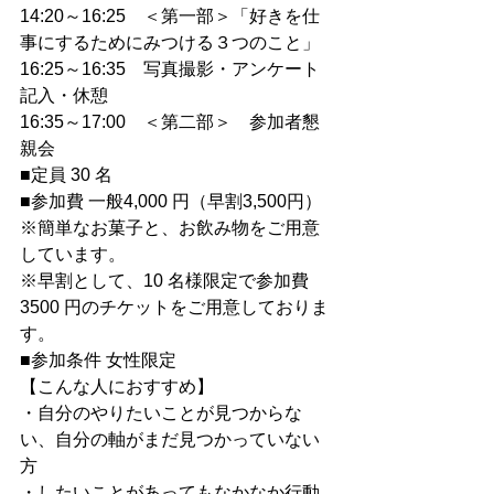
14:20～16:25　＜第一部＞「好きを仕
事にするためにみつける３つのこと」
16:25～16:35　写真撮影・アンケート
記入・休憩
16:35～17:00　＜第二部＞　参加者懇
親会
■定員 30 名
■参加費 ⼀般4,000 円（早割3,500円）
※簡単なお菓⼦と、お飲み物をご⽤意
しています。
※早割として、10 名様限定で参加費
3500 円のチケットをご⽤意しておりま
す。
■参加条件 ⼥性限定
【こんな⼈におすすめ】
・⾃分のやりたいことが⾒つからな
い、⾃分の軸がまだ⾒つかっていない
⽅
・したいことがあってもなかなか⾏動