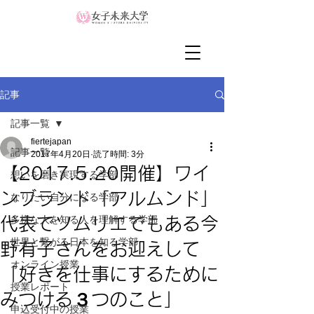
記事
記事一覧
fiertejapan
記事一覧
2017年4月20日
読了時間: 3分
【2017.5.20開催】ワイ
想いを磨き実現する学部
ンブランド「アルムンド」
なりたい自分になる学部
多様な人を知る人を理解する学部
代表でソムリエでもある今
世界と繋がる日本を知る学部
野有子さんをお迎えして
オンライン授業
「好きを仕事にするために
授業レポート
みつける３つのこと」
申込受付中の授業