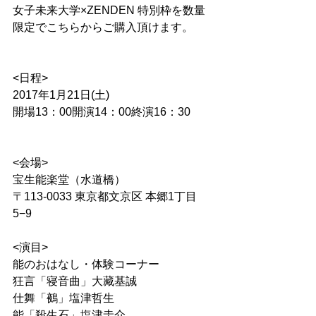
女子未来大学×ZENDEN 特別枠を数量
限定でこちらからご購入頂けます。
<日程>
2017年1月21日(土)
開場13：00開演14：00終演16：30
<会場>
宝生能楽堂（水道橋）
〒113-0033 東京都文京区 本郷1丁目
5−9
<演目>
能のおはなし・体験コーナー
狂言「寝音曲」大藏基誠
仕舞「鵺」塩津哲生
能「殺生石」塩津圭介