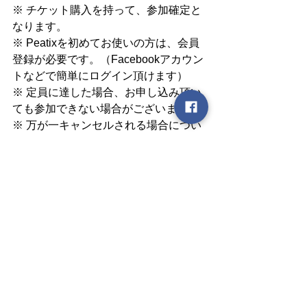
※ チケット購入を持って、参加確定と
なります。
※ Peatixを初めてお使いの方は、会員
登録が必要です。（Facebookアカウン
トなどで簡単にログイン頂けます）
※ 定員に達した場合、お申し込み頂い
ても参加できない場合がございます。
※ 万が一キャンセルされる場合につい
てのお願いですが、キャンセルは４日
前までにチケット購入サイトPeatixか
らキャンセルのご連絡をお願い致しま
す。（「主催者へ連絡」からご連絡頂
けます）
■参加条件：男女、年齢関わらずどなた
でもご参加頂けます。
■主催：若者能実行委員会