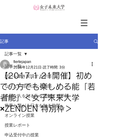
記事
記事一覧
fiertejapan
記事一覧
2016年12月21日
読了時間: 3分
【2017.1.21開催】初め
想いを磨き実現する学部
ての方でも楽しめる能「若
なりたい自分になる学部
多様な人を知る人を理解する学部
者能」＜女子未来大学
世界と繋がる日本を知る学部
×ZENDEN 特別枠＞
オンライン授業
授業レポート
申込受付中の授業